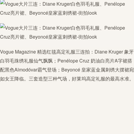
Vogue Magazine 精选红毯高定礼服三连拍：Diane Kruger 象牙
白羽毛珠绣礼服仙气飘飘；Penélope Cruz 奶油白亮片A字裙搭
配黑色Almodóvar霸气登场；Beyoncé 皇家蓝金属刺绣大摆裙宛
如女王降临。三套造型三种气场，好莱坞高定礼服的最高水准。