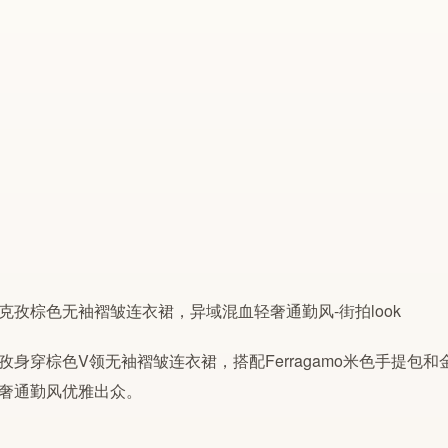
孜身穿棕色V领无袖褶皱连衣裙，搭配Ferragamo米色手提
奢通勤风优雅出众。