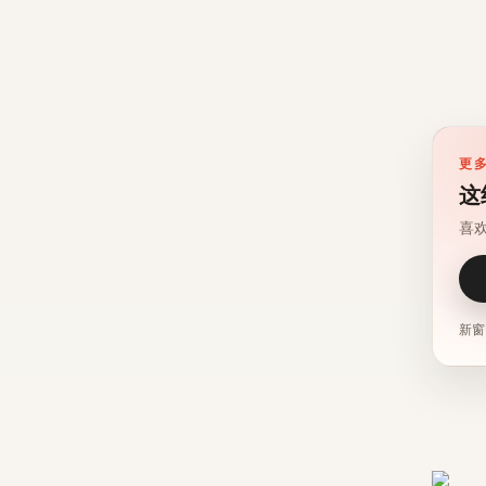
更
这
喜
新窗