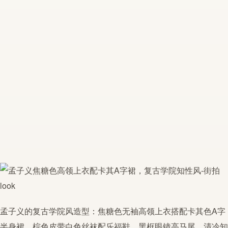
孟子义的复古学院风造型：焦糖色无袖高领上衣搭配卡其色A字
半身裙，棕色皮带白色丝袜配乐福鞋。黑框眼镜高马尾，清冷知