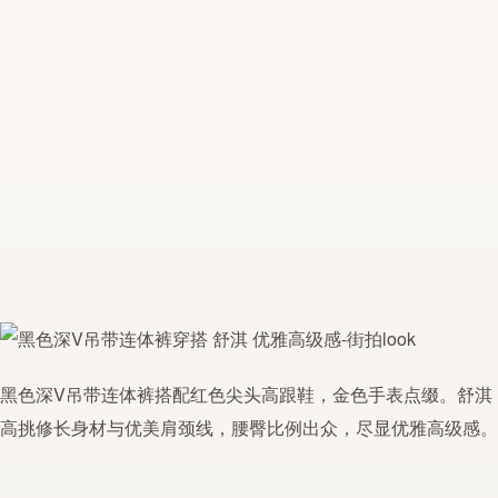
黑色深V吊带连体裤搭配红色尖头高跟鞋，金色手表点缀。舒淇
高挑修长身材与优美肩颈线，腰臀比例出众，尽显优雅高级感。