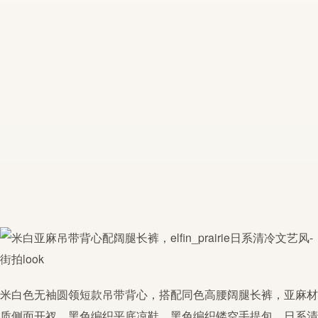
米白色无袖圆领短款
吊带
背心，搭配同色高腰阔腿长裤，
亚麻
材
质侧面开衩。黑色编织平底凉鞋、黑色编织镂空手提包，
日系
清