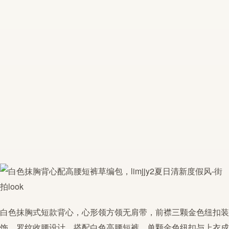
白色抹胸式短款背心，心形领方领无肩带，前襟三颗金色纽扣装
饰，罗纹收腰设计。搭配白色
高腰短裤
，单颗金色纽扣与上衣成