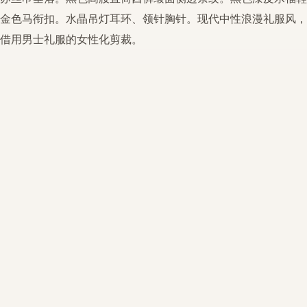
金色马衔扣。水晶吊灯耳环、领针胸针。现代
中性
浪漫礼服
风，
借用男士礼服的女性化剪裁。