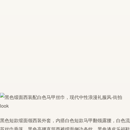
黑色短款缎面领西装外套，内搭白色短款
马甲
翻领露腰，白色流
苏
丝巾
垂落。黑色高腰直筒西裤缎面侧边条纹。黑色漆皮乐福鞋