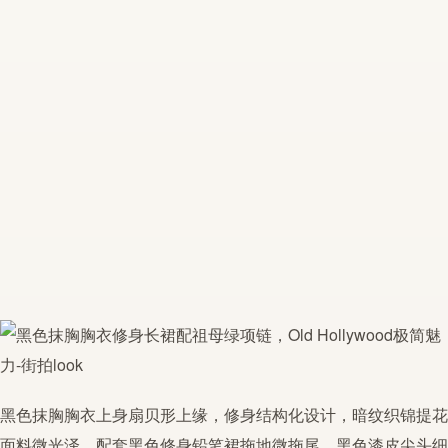
黑色抹胸胸衣上身扇贝形上缘，修身结构化设计，暗纹织锦提花
面料微光泽。配套黑色修身铅笔裙拖地微拖尾。黑色漆皮尖头细