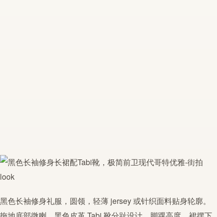
黑色长袖修身礼服，圆领，轻薄 jersey 或针织面料贴身轮廓。
拖地底部微喇。黑色皮革 Tabi 靴分趾设计，脚踝高度，裙摆下