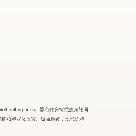
etail trailing ends。黑色修身裙或连身裙同
me，极简妆容定义五官。极简精致，现代优雅，