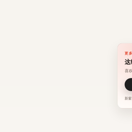
更
这
喜
新窗