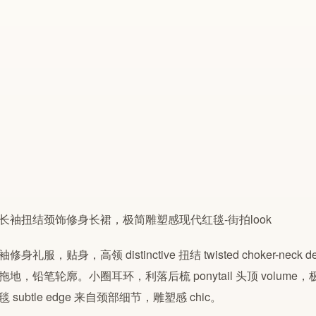
身礼服，贴身，高领 distinctive 扭结 twisted choker-neck d
拖地，铅笔轮廓。小圈耳环，利落后梳 ponytail 头顶 volu
 subtle edge 来自颈部细节，雕塑感 chic。