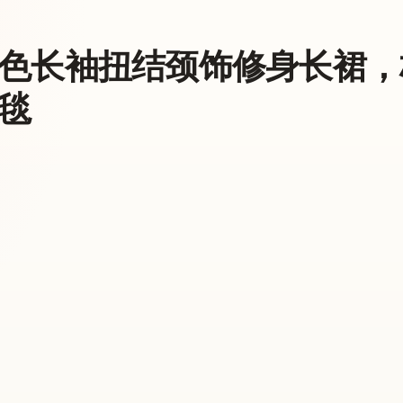
色长袖扭结颈饰修身长裙，
毯