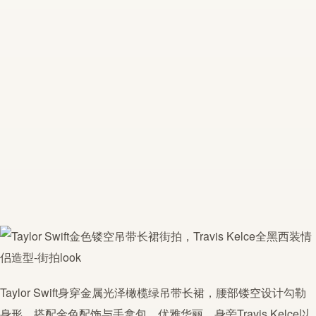
Taylor Swift身穿金属光泽橄榄绿吊带长裙，腰部镂空设计勾勒
身形，搭配金色配饰与手拿包，优雅华丽。身旁Travis Kelce以