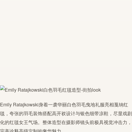
Emily Ratajkowski身着一袭华丽白色羽毛曳地礼服亮相戛纳红
毯，夸张的羽毛装饰搭配高开衩设计与银色细带凉鞋，尽显戏剧
化的红毯女王气场。整体造型在摄影师镜头前极具视觉冲击力，
完美诠释高级定制的奢华魅力。