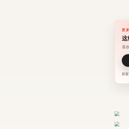
更
这
喜
新窗