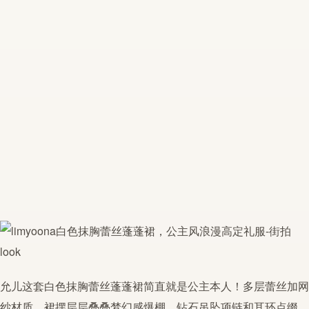
允儿这套白色抹胸蕾丝蓬蓬裙简直就是公主本人！多层蕾丝加网
纱材质，裙摆层层叠叠梦幻感爆棚。钻石吊坠项链和耳环点缀，