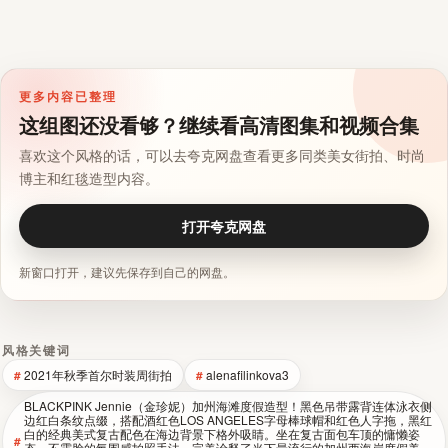
更多内容已整理
这组图还没看够？继续看高清图集和视频合集
喜欢这个风格的话，可以去夸克网盘查看更多同类美女街拍、时尚
博主和红毯造型内容。
打开夸克网盘
新窗口打开，建议先保存到自己的网盘。
风格关键词
2021年秋季首尔时装周街拍
alenafilinkova3
BLACKPINK Jennie（金珍妮）加州海滩度假造型！黑色吊带露背连体泳衣侧
边红白条纹点缀，搭配酒红色LOS ANGELES字母棒球帽和红色人字拖，黑红
白的经典美式复古配色在海边背景下格外吸睛。坐在复古面包车顶的慵懒姿
态，不露脸的氛围感拍照手法，完美诠释了当下最流行的加州西海岸度假美