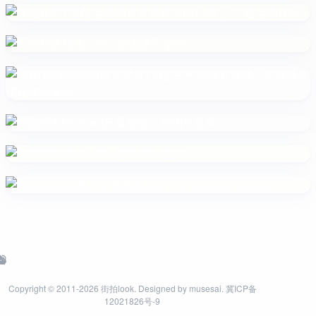
Copyright © 2011-2026
街拍look
. Designed by
musesai
.
冀ICP备
12021826号-9