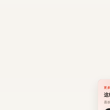
更
这
喜