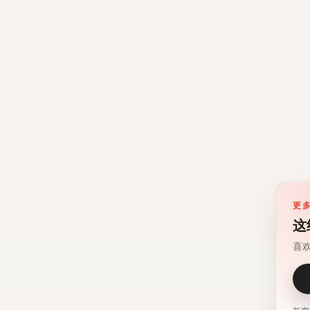
更
这
喜