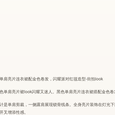
色
单肩
亮片
裙look闪耀又迷人。黑色
单肩
亮片
连衣裙搭配金色卷
计是
单肩
剪裁，一侧露肩展现锁骨线条。全身
亮片
装饰在灯光下
开叉增添性感。