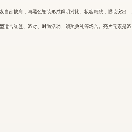
发自然披肩，与黑色裙装形成鲜明对比。妆容精致，眼妆突出，
型适合红毯、
派对
、时尚活动、颁奖典礼等场合。
亮片
元素是
派