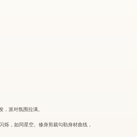
发，
派对
氛围拉满。
闪烁，如同星空。修身剪裁勾勒身材曲线，