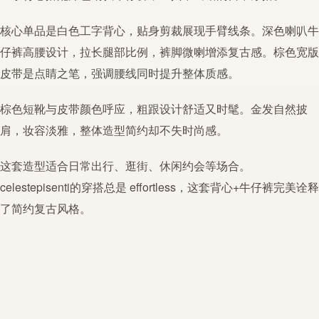
核心单品是白色工字
背心
，贴身剪裁展现手臂线条。深色喇叭
牛
仔裤
高腰设计，拉长腿部比例，裤脚微喇增添复古感。棕色宽版
皮带是点睛之笔，强调腰线同时提升整体质感。
棕色短靴与皮带颜色呼应，粗跟设计舒适又时髦。金发自然披
肩，妆容淡雅，整体造型
简约
却不失时尚感。
这套造型适合日常出行、逛街、休闲约会等场合。
celestepisenti的穿搭总是 effortless，这套
背心
+
牛仔裤
完美诠释
了
简约
复古风格。