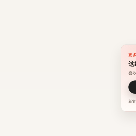
更
这
喜
新窗