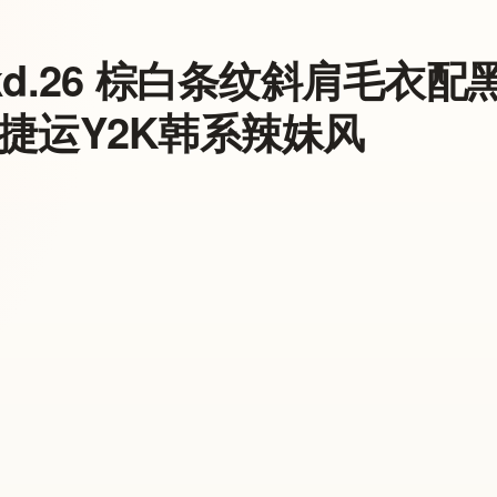
kd.26 棕白条纹斜肩毛衣
捷运Y2K韩系辣妹风