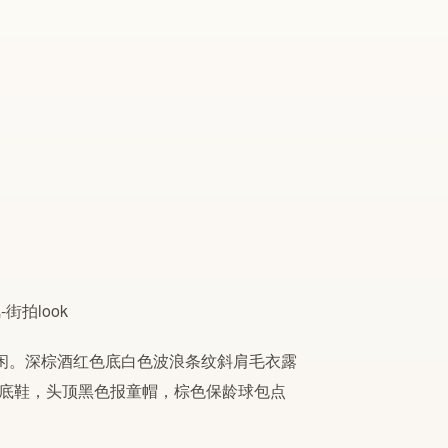
闲。深棕酒红色底白色波浪条纹斜肩毛衣露
底鞋，头顶黑色报童帽，棕色保龄球包点