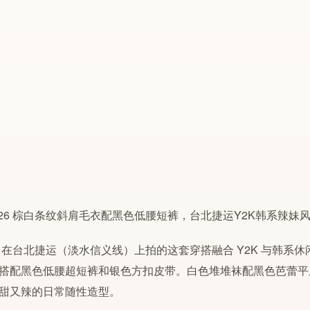
.26 在台北捷运（淡水信义线）上拍的这套穿搭融合
Y2K
与韩系休
搭配黑色低腰超短裤和银色方扣皮带。白色堆堆袜配黑色芭蕾平
甜又辣的日常随性造型。