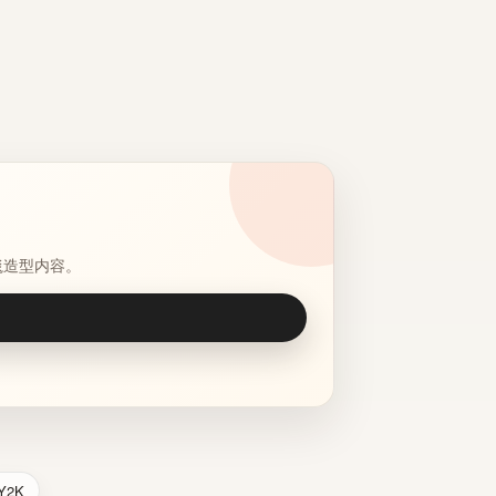
毯造型内容。
Y2K