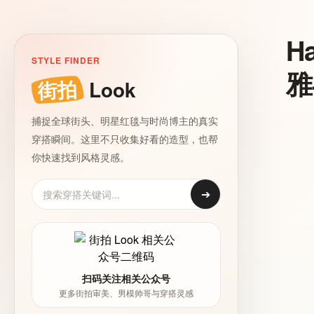
H
STYLE FINDER
雅
街拍
Look
捕捉全球街头、明星红毯与时尚博主的真实
穿搭瞬间。这里不只收集好看的造型，也帮
你快速找到风格灵感。
➔
扫码关注相关公众号
更多街拍审美、男模帅哥与穿搭灵感