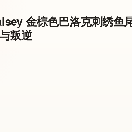
alsey 金棕色巴洛克刺绣
与叛逆