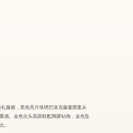
领口礼服裙，黑色亮片珠绣巴洛克藤蔓图案从
重感。金色尖头高跟鞋配脚踝钻饰，金色坠
比。