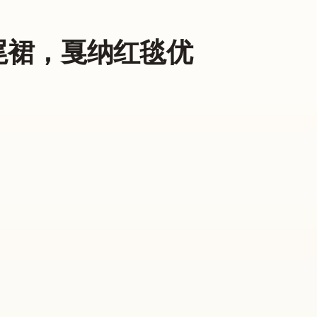
鱼尾裙，戛纳红毯优