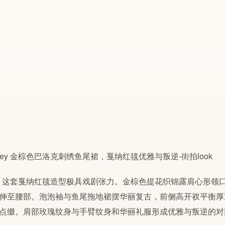
sey 这套戛纳红毯造型极具戏剧张力。金棕色提花织锦露肩心形
伸至腰部。泡泡袖与鱼尾拖地裙摆华丽复古，前侧高开衩平衡厚
点缀。肩部玫瑰纹身与手臂纹身和华丽礼服形成优雅与叛逆的对