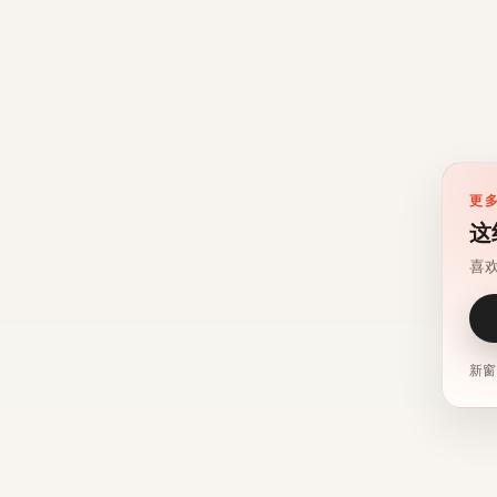
更
这
喜
新窗