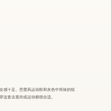
女感十足。芭蕾风运动鞋和灰色中筒袜的组
穿这套去逛街或运动都很合适。