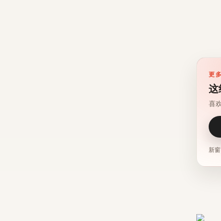
更
这
喜
新窗