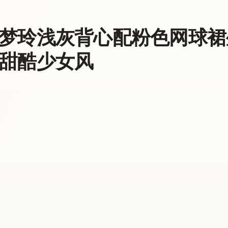
梦玲浅灰背心配粉色网球裙
甜酷少女风