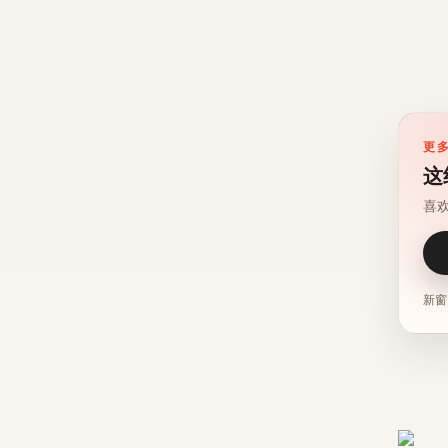
更
这
喜
新窗