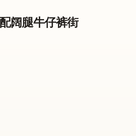
连体衣配阔腿牛仔裤街