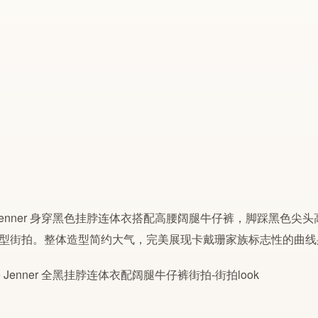
ie Jenner 身穿黑色挂脖连体衣搭配高腰阔腿牛仔裤，脚踩黑
型街拍。整体造型
简约
大气，完美展现卡戴珊家族标志性的曲线