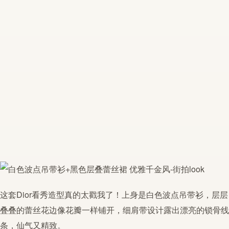
这套Dior看秀造型真的太戳我了！上身是白色
波点
吊带衫，层层
叠叠的
蕾丝
花边像花瓣一样铺开，细肩带设计露出漂亮的锁骨线
条，仙气又精致。