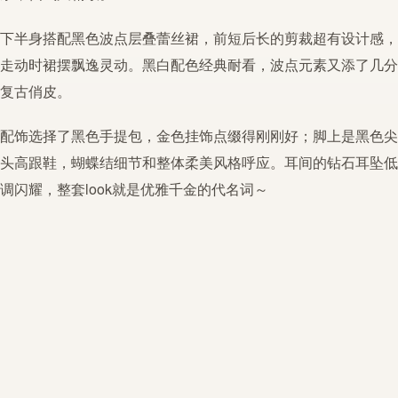
下半身搭配
黑色
波点
层叠
蕾丝
裙，前短后长的剪裁超有设计感，
走动时裙摆飘逸灵动。黑白配色经典耐看，
波点
元素又添了几分
复古俏皮。
配饰选择了
黑色
手提包，金色挂饰点缀得刚刚好；脚上是
黑色
尖
头高跟鞋，蝴蝶结细节和整体柔美风格呼应。耳间的钻石耳坠低
调闪耀，整套look就是优雅千金的代名词～