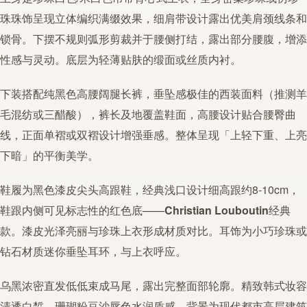
珠
珠饰呈现立体编织
满缀
效果，细肩带设计露出优美肩颈线条和
锁骨。下摆不规则弧形剪裁并于腰侧打结，露出部分腰腹，增添
性感与灵动。底层为轻薄贴肤的缎面或丝质内衬。
下装搭配纯黑色高腰阔腿长裤，垂坠感极佳的西装面料（推测羊
毛混纺或三醋酸），裤长及地覆盖鞋面，高腰设计贴合腰臀曲
线，正面单褶或双褶设计增强垂感。整体呈现「上轻下重、上亮
下暗」的平衡美学。
鞋履为黑色漆皮尖头高跟鞋，经典浅口设计细高跟约8-10cm，
鞋跟内侧可见标志性的红色底——
Christian Louboutin
经典
款。漆皮光泽亮丽与
珍珠
上衣形成材质对比。耳饰为小巧
珍珠
或
钻石材质迷你垂坠耳环，与上衣呼应。
乌黑浓密直发低低束成马尾，露出完整面部轮廓。精致韩式妆容
清透白皙，珊瑚粉豆沙唇色水润质感。背景为现代都市高层建筑