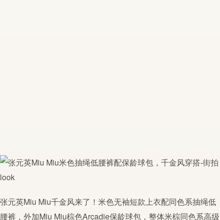
张元英
Miu Miu千金风来了！米色无袖短款上衣配
同色系
抽绳低
腰裤，外加Miu Miu棕色Arcadie保龄球包，整体米棕
同色系
高级