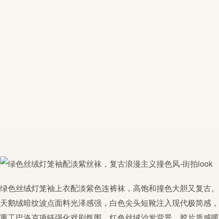
绿色丝绒灯笼袖上衣配淡紫色连裤袜，高饱和撞色大胆又复古。
天鹅绒暗纹波点面料光泽感强，白色尖头短靴注入现代极简感，
重工巴洛克项链强化戏剧氛围。红色丝绒沙发背景，胶片质感暖