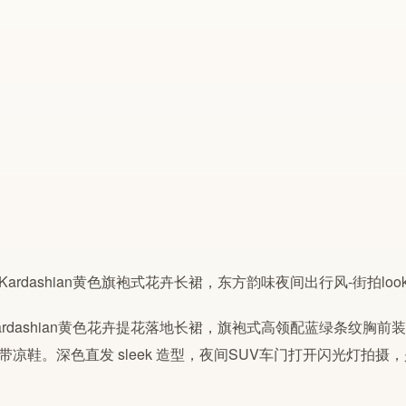
rdashian
黄色花卉提花落地长裙，旗袍式高领配蓝绿条纹胸前装饰，盖
带凉鞋。深色直发 sleek 造型，夜间SUV车门打开闪光灯拍