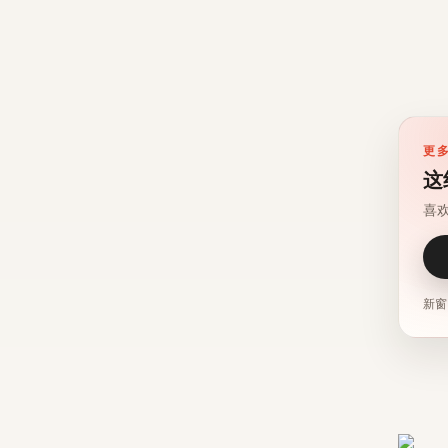
更
这
喜
新窗