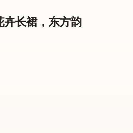
袍式花卉长裙，东方韵