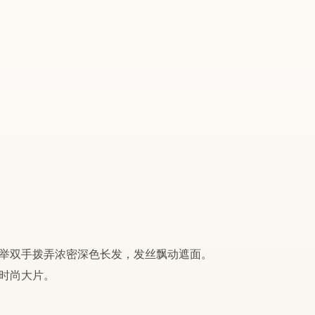
举双手拨弄浓密深色长发，发丝飘动遮面。
时尚大片。