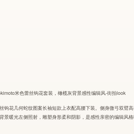
丝钩花几何蛇纹图案长袖短款上衣配高腰下装。侧身微弓双臂高
背景暖光左侧照射，雕塑身形柔和阴影，是感性亲密的编辑风格