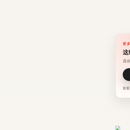
更
这
喜
新窗