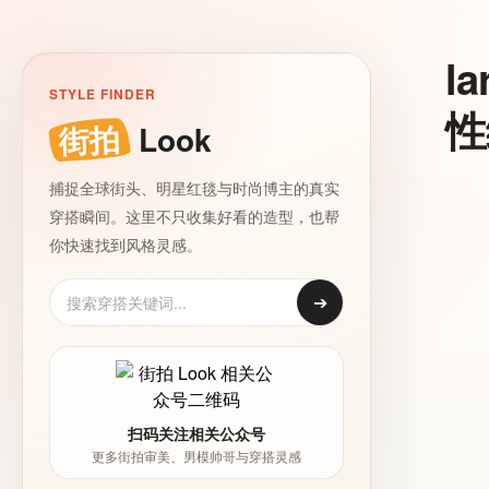
l
STYLE FINDER
性
街拍
Look
捕捉全球街头、明星红毯与时尚博主的真实
穿搭瞬间。这里不只收集好看的造型，也帮
你快速找到风格灵感。
➔
扫码关注相关公众号
更多街拍审美、男模帅哥与穿搭灵感