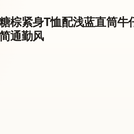
糖棕紧身T恤配浅蓝直筒牛仔，t
简通勤风