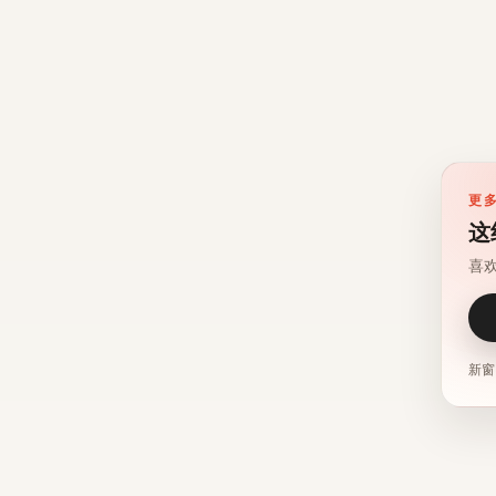
更
这
喜
新窗