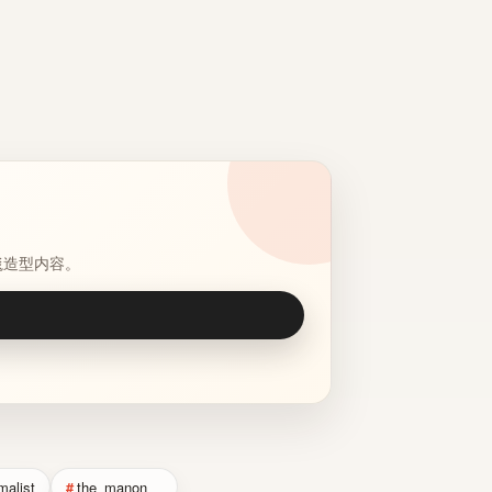
毯造型内容。
malist
the_manon__