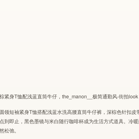
圆领短袖紧身T恤搭配浅蓝水洗高腰直筒牛仔裤，深棕色针扣皮
点到即止，黑色墨镜与米白随行咖啡杯成为生活方式道具。冷暖
然松弛。