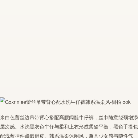
米白色
蕾丝
边
吊带
背心搭配高腰阔腿牛仔裤，丝巾随意绕颈增添
层次感。水洗黑灰色牛仔与柔和上衣形成柔酷平衡，黑色手提包
配浅蓝挂件点缀俏皮。
韩系
温柔休闲风，兼具少女感与随性气