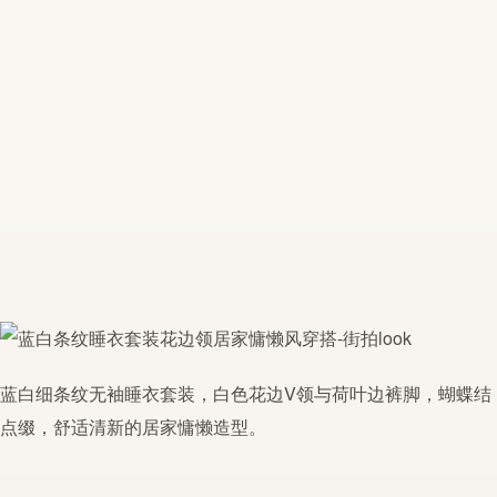
蓝白细条纹无袖睡衣套装，白色花边V领与荷叶边裤脚，蝴蝶结
点缀，舒适清新的居家慵懒造型。