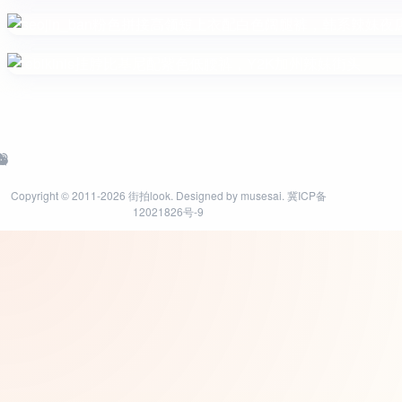
Copyright © 2011-2026
街拍look
. Designed by
musesai
.
冀ICP备
12021826号-9