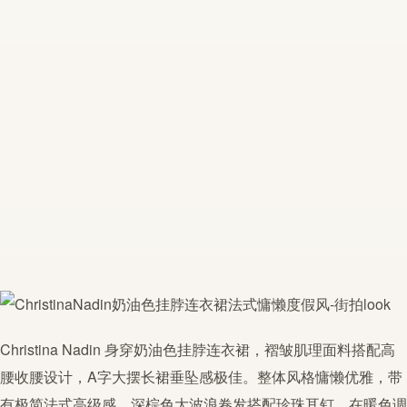
Christina Nadin 身穿奶油色挂脖连衣裙，褶皱肌理面料搭配高
腰收腰设计，A字大摆长裙垂坠感极佳。整体风格慵懒优雅，带
有极简法式高级感。深棕色大波浪卷发搭配珍珠耳钉，在暖色调