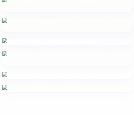
Copyright © 2011-2026
街拍look
. Designed by
musesai
.
冀ICP备