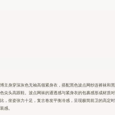
博主身穿深灰色无袖高领
紧身衣
，搭配黑色波点网纱连裤袜和黑
色尖头高跟鞋。波点
网袜
的通透感与
紧身衣
的包裹感形成材质对
比，坐姿张力十足，复古卷发平衡冷感，呈现
极简
前卫的高定时
装感。