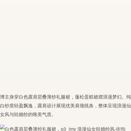
博主身穿白色
露肩
层叠
薄纱
礼服裙，蓬松蛋糕裙摆
浪漫
梦幻。纯
白纱质轻盈飘逸，
露肩
设计展现优美肩颈线条，整体呈现
浪漫
仙
女风与轻婚纱的唯美气质。