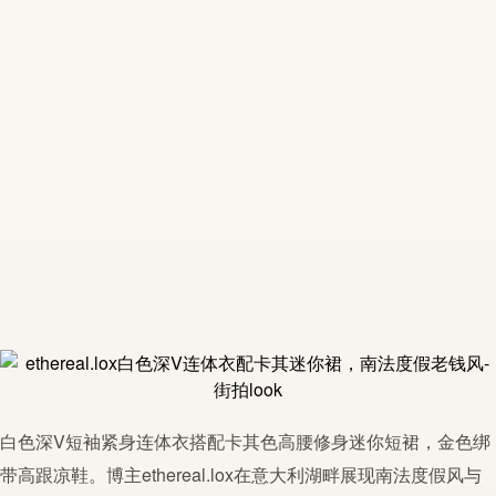
白色深V短袖紧身
连体衣
搭配卡其色高腰修身迷你短裙，金色绑
带高跟凉鞋。博主
ethereal
.
lox
在意大利湖畔展现南法度假风与