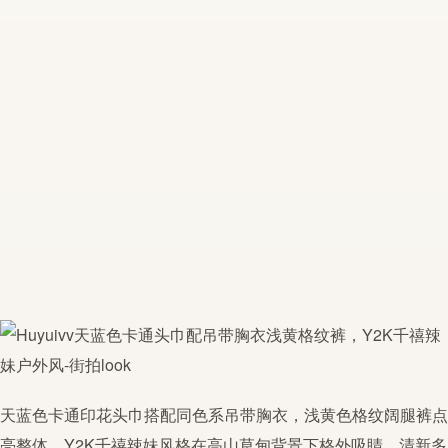
天蓝色卡通印花头巾搭配同色系
吊带
胸衣，浅黄色格纹阔腿裤点
亮整体，
Y2K
千禧辣妹风格在高山草甸背景下格外吸睛。清新
多