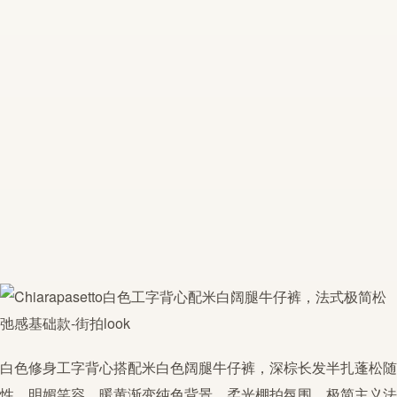
白色修身
工字背心
搭配米白色阔腿牛仔裤，深棕长发半扎蓬松随
性，明媚笑容。暖黄渐变纯色背景，柔光棚拍氛围。
极简
主义
法