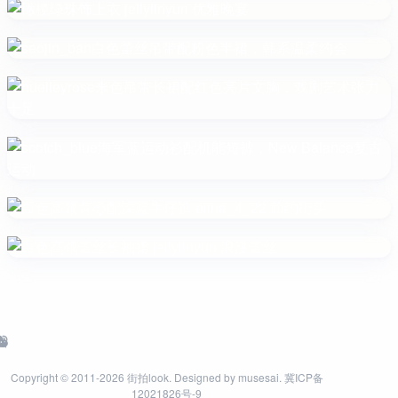
Copyright © 2011-2026
街拍look
. Designed by
musesai
.
冀ICP备
12021826号-9