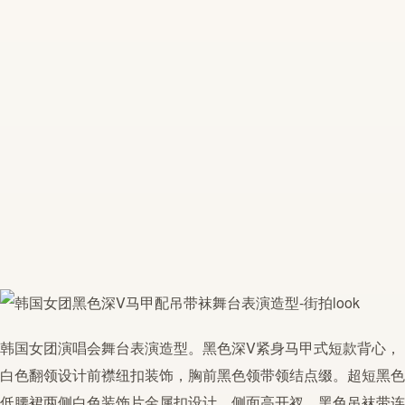
韩国女团演唱会舞台表演造型。黑色深V紧身马甲式短款背心，
白色翻领设计前襟纽扣装饰，胸前黑色领带领结点缀。超短黑色
低腰裙两侧白色装饰片金属扣设计，侧面高开衩，黑色吊袜带连