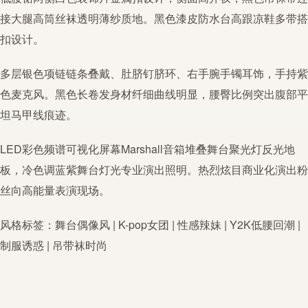
接大腿高筒丝袜透明薄纱质地。黑色漆皮防水台高跟凉鞋多带搭
扣设计。
多层银色项链链条叠戴、肚脐钉脐环、右手腕手镯耳饰，手持紫
色麦克风。黑色长卷发身材纤细曲线明显，腰臀比例突出腹部平
坦马甲线痕迹。
LED彩色频谱可视化屏幕Marshall音箱堆叠舞台聚光灯反光地
板，冷色调蓝紫舞台灯光专业演出照明。热烈炫目商业化演出粉
丝向高能量表演现场。
风格标签：舞台偶像风 | K-pop女团 | 性感辣妹 |
Y2K
低腰回潮 |
制服诱惑 | 吊带袜时尚