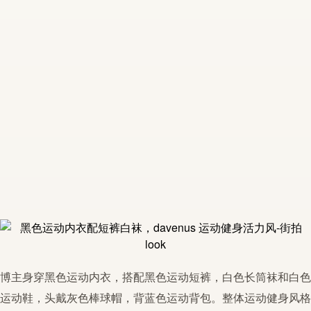
博主身穿
黑色
运动
内衣，搭配
黑色
运动
短裤
，白色长筒袜和白色
运动
鞋，头戴灰色棒球帽，背蓝色
运动
背包。整体
运动
健身风格