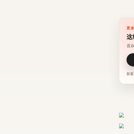
更
这
喜
新窗