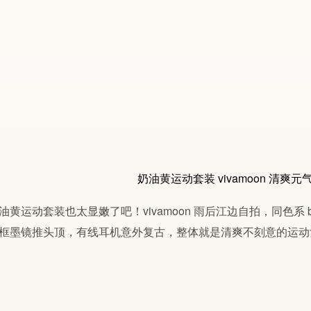
油
黄
运动套装
也太显嫩了吧！
vivamoon
雨后江边自拍，同色系 br
框墨镜推头顶，有线耳机意外复古，整体就是清爽不刻意的运动女孩