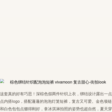
这套真的好有巧思！深棕色假两件
针织
上衣，
绑结
设计露出一点
点内搭logo，搭配蓬蓬的
泡泡
灯笼短裤，复古又可爱。金色项链
和白色包包点缀得刚好，拿冰淇淋拍照的姿势也超自然，夏天穿