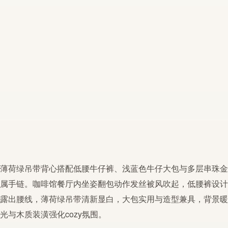
薄荷
绿
吊带
背心搭配
低腰
牛仔裤、浅蓝色牛仔大包与多层串珠金
属手链。咖啡馆餐厅内坐姿翻包动作发丝被风吹起，
低腰
裤设计
露出腰线，
薄荷
绿
吊带
清新显白，大包实用与造型兼具，背景暖
光与木质装潢强化cozy氛围。