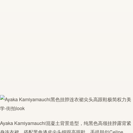
Ayaka Kamiyamauchi混凝土背景造型，纯黑色高领
挂脖
露背紧
身连衣裙，搭配黑色漆皮尖头细跟高跟鞋。手提疑似Celine