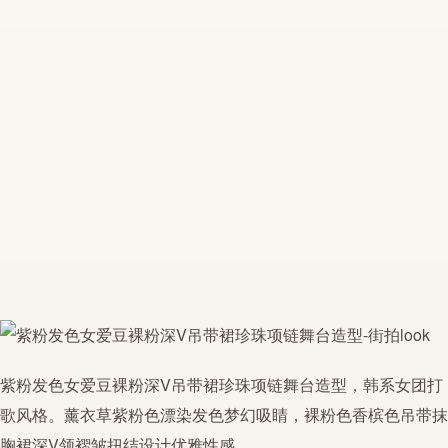
紫粉发色
女爱豆
裸粉深V吊带裙
珍珠项链
舞台造型
，
韩系女团
打
歌风格。薰衣草紫粉色漂染发色梦幻吸睛，裸粉色香槟色吊带抹
胸裙深V领褶皱扭结设计优雅性感。