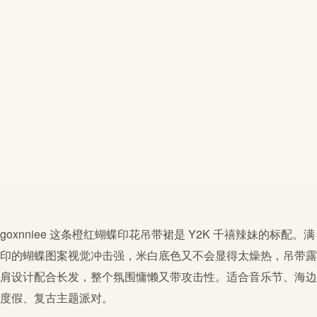
goxnniee
这条橙红
蝴蝶
印花
吊带裙
是 Y2K 千禧辣妹的标配。满
印的
蝴蝶
图案视觉冲击强，米白底色又不会显得太燥热，吊带露
肩设计配合长发，整个氛围慵懒又带攻击性。适合音乐节、海边
度假、复古主题派对。