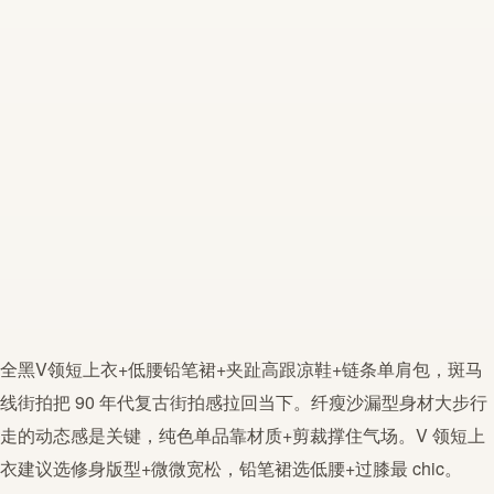
全黑V
领短
上衣+
低腰
铅笔
裙+夹趾高跟凉鞋+链条单肩包，斑马
线街拍把 90 年代复古街拍感拉回当下。纤瘦沙漏型身材大步行
走的动态感是关键，纯色单品靠材质+剪裁撑住气场。V
领短
上
衣建议选修身版型+微微宽松，
铅笔
裙选
低腰
+过膝最 chic。