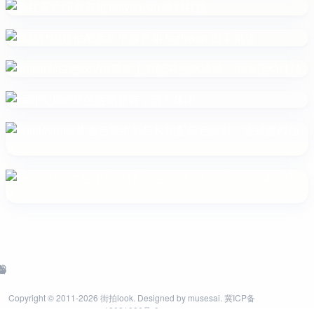
Copyright © 2011-2026
街拍look
. Designed by
musesai
.
冀ICP备
12021826号-9