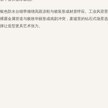
银色防水台细带缠绕高跟凉鞋与裙装形成材质呼应。工业风背景
裸露金属管道与极致华丽形成戏剧冲突，废墟里的钻石式场景选
择让造型更具艺术张力。