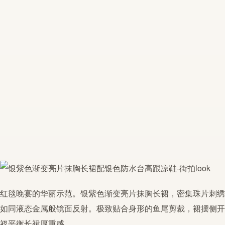
红毯
晚宴的华丽示范。
银紫色
渐变亮片
抹胸
长裙，密集珠片刺绣
如同液态金属般镜面反射。极致贴合身形的鱼尾剪裁，裙摆侧开
衩平衡长裙厚重感。