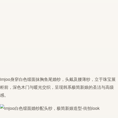
imjoo
身穿白色
缎面
抹胸鱼尾婚纱，头戴及腰薄纱，立于珠宝展
柜前，深色木门与暖光交织，呈现韩系
极简
新娘的圣洁与高级
感。