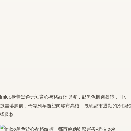
imjoo
身着
黑色
无袖背心与格纹阔腿裤，戴
黑色
椭圆墨镜，耳机
线垂落胸前，倚靠列车窗望向城市高楼，展现都市
通勤
的冷感酷
飒风格。